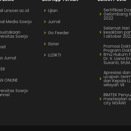
Sertifikasi Do
il unsoer.ac.id
Ujian
Gelombang II
2022
nal Media Soerjo
Jurnal
Selamat Hari
pustakaan
kesaktian pan
Go Feeder
versitas Soerjo
1 oktober 202
Sister
Promosi Dokt
kad
Program Dok
Ilmu Hukum F
LLDIKTI
ta Jurnal
Dr. Ir. Liana 
Susanti, SH,M
TER
Apresiasi dan
ucapan terim
AN ONLINE
dari Kepala LL
wilayah VII
versitas Soerjo
nnel
BIMTEK Peny
masterplan 
city NGAWI