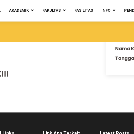
A
AKADEMIK
FAKULTAS
FASILITAS
INFO
PEN
Infor
Kategor
Nama K
Tangga
III
l Links
Link App Terkait
Latest Posts