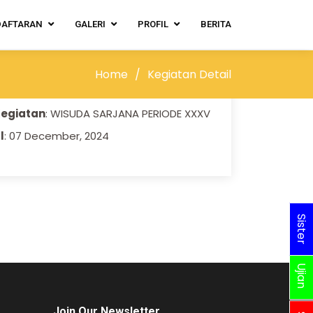
DAFTARAN
GALERI
PROFIL
BERITA
masi Kegiatan
Home
Kegiatan Detail
i
: Universitas Soerjo
egiatan
: WISUDA SARJANA PERIODE XXXV
l
: 07 December, 2024
Sister
Ujian
Join Our Newsletter