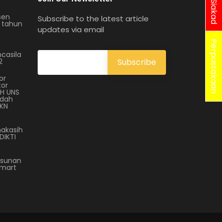
Siakad
sen
Subscribe to the latest article
 tahun
updates via email
Perpustakaan
casila
2
or
tor
H UNS
Endah
.KN
akasih
DIKTI
usunan
smart