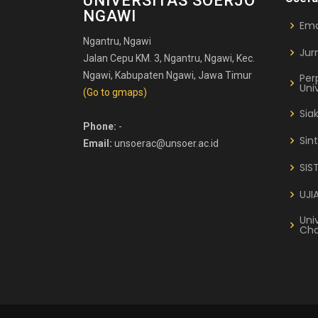
UNIVERSITAS SOERJO
NGAWI
Ema
Ngantru, Ngawi
Jur
Jalan Cepu KM. 3, Ngantru, Ngawi, Kec.
Ngawi, Kabupaten Ngawi, Jawa Timur
Per
Uni
(Go to gmaps)
Sia
Phone:
-
Sin
Email:
unsoerac@unsoer.ac.id
SIS
UJI
Uni
Cha